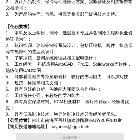
2.
设计产品制冷、保冷等性能验证方案、实验验证及相关报告等
文档撰写；
3.
为产品的生产、市场、供应等相关部门提供技术支持。
【任职要求】
1.
本科及以上学历，制冷、低温技术专业具备制冷工程师执业资
格证书为佳；
2.
熟识空调、冰箱等制冷系统设计，包括压缩机、阀件、换热器
等常见部件的造型及设计；
3.
了解冰箱、空调系统原理及相关配电设计；
4.
工作经验： 熟练应用AutoCAD、Pro/E、Solidworks等软件，
熟练使用CAD绘图；
5.
能够看懂相关专业英语资料，较好的书写能力，可以撰写技
术、规范、标准等相关文档；
6.
具有良好的分析、沟通能力和团队合作精神；
7.
工作责任心强，有较好的学习能力；
8.
具有真空保温材料、PCM相变材料、医疗冷箱设计经验者优
先；
9.
具有低温制冷技术、半导体制冷技术开发经验者优先。
【公司位置】
佛山市南海区丹灶镇建沙路联东U谷28座101室
【简历投递邮箱地址】
Liuyumei@lggs.tech
- 返回列表 -