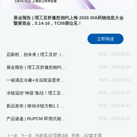
展会预告 | 理工亘舒邀您相约上海·2026 DIA药物信息大会
暨展览会，5.14-16，TC09展位见！
立即阅读
启新程，创未来 | 理工亘舒（广东）科技有限公司乔迁庆典圆满举行
时间：2025-08-29
展会预告 | 理工亘舒邀您相约2025 数智美食生态大会，共同探讨食品冷链新发展
时间：2025-08-20
一箱满足冷藏+冷冻双温需求！VB-01 智能生物安全箱，医疗冷链储运的高效可靠之选！
时间：2025-08-14
冷链温控“神器”集结！理工亘舒4款温度记录仪为冷链储运全程护航
时间：2025-06-20
新品发布 | 移动冷链方舱1.1 （FC-01A0820A）
时间：2025-05-27
产品速递 | RUPCM 即用式相变制冷包
时间：2025-05-20
当前页/总页数
3/8
共有：
47
篇文章
上一页
下一页